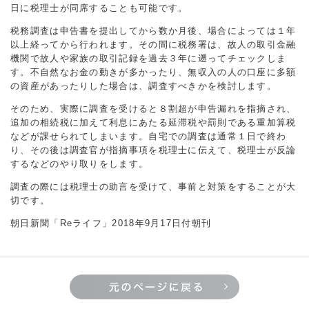
日に税理士が同席することも可能です。
税務調査は申告書を提出してから数か月後、場合によっては１年
以上経ってから行われます。その間に税務署は、故人の取引金融
機関で故人や家族の取引記録を過去３年に遡ってチェックしま
す。不自然なお金の動きが多かったり、無収入の人の口座に多額
の資産があったりした場合は、調査すべきかを検討します。
そのため、実際に調査を受けると８割超が申告漏れを指摘され、
追加の相続税に加えて利息にあたる延滞税や罰則である重加算税
などが課せられてしまいます。自宅での調査は通常１日で終わ
り、その後は調査官が指摘事項を税理士に伝えて、税理士が反論
するなどのやり取りをします。
調査の際には税理士の助言を受けて、事前と対策をすることが大
切です。
朝日新聞「Reライフ」2018年9月17日付朝刊