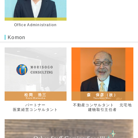
Office Administration
Komon
松岡 浩三
森 保彦（故）
Kozo Matsuoka
Yasuhiko Mori
パートナー
不動産コンサルタント 元宅地
医業経営コンサルタント
建物取引主任者