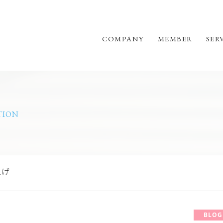
COMPANY
MEMBER
SER
TION
上げ
BLOG