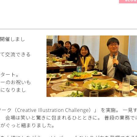
を開催しまし
して交流できる
スタート。
バーのお祝いも
間になりまし
tive Illustration Challenge）」 を実施。 一見
、 会場は笑いと驚きに包まれるひとときに。 普段の業務で
離がぐっと縮まりました。