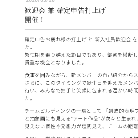
2026/05/26
歓迎会 兼 確定申告打上げ
開催！
確定申告お疲れ様の打上げ と 新入社員歓迎会 
た。
繁忙期を乗り越えた節目でもあり、部署を横断
貴重な機会となりました。
食事を囲みながら、新メンバーの自己紹介から
さらに、このタイミングで誕生日を迎えたメン
行い、みんなで拍手と笑顔に包まれる温かい時
た。
チームビルディングの一環として 「創造的表現ワーク（Crea
と抽象画にも見える“アート作品”が次々と生まれ
見えない個性や発想力が垣間見え、チームの距