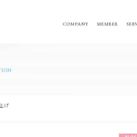
COMPANY
MEMBER
SER
TION
打上げ
BLOG