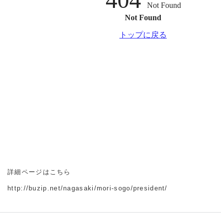
詳細ページはこちら
http://buzip.net/nagasaki/mori-sogo/president/